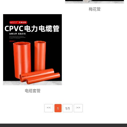
梅花管
电缆套管
<<
1
1/1
>>