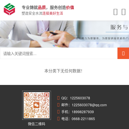
专业铸就
品质
，服务创造
价值
塑造安全水流
连接美好生活
本分类下无任何数据！
QQ：
1225603078
邮件：1225603078@qq.com
手机：18998287939
电话：0668-2211865
微信二维码