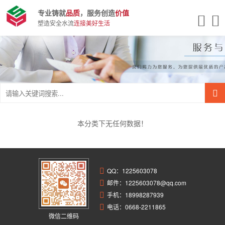
专业铸就
品质
，服务创造
价值
塑造安全水流
连接美好生活
本分类下无任何数据！
QQ：
1225603078
邮件：1225603078@qq.com
手机：18998287939
电话：0668-2211865
微信二维码